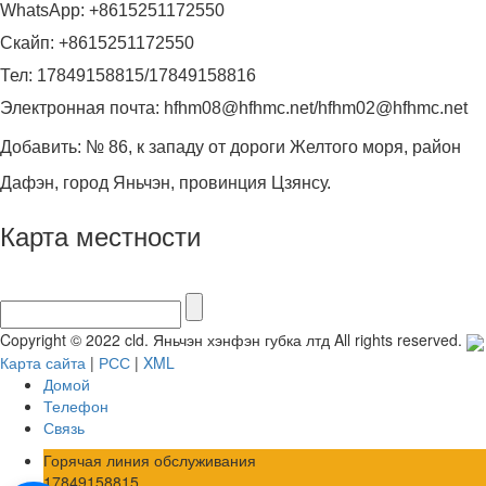
WhatsApp: +8615251172550
Скайп: +8615251172550
Тел: 17849158815/17849158816
Электронная почта: hfhm08@hfhmc.net/hfhm02@hfhmc.net
Добавить: № 86, к западу от дороги Желтого моря, район
Дафэн, город Яньчэн, провинция Цзянсу.
Карта местности
Copyright © 2022 cld. Яньчэн хэнфэн губка лтд All rights reserved.
Карта сайта
|
РСС
|
XML
Домой
Телефон
Связь
Горячая линия обслуживания
17849158815