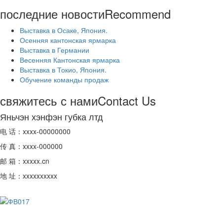
последние новости
Recommend
Выставка в Осаке, Япония.
Осенняя кантонская ярмарка
Выставка в Германии
Весенняя Кантонская ярмарка
Выставка в Токио, Япония.
Обучение команды продаж
свяжитесь с нами
Contact Us
Яньчэн хэнфэн губка лтд
电 话：xxxx-00000000
传 真：xxxx-000000
邮 箱：xxxxx.cn
地 址：xxxxxxxxxx