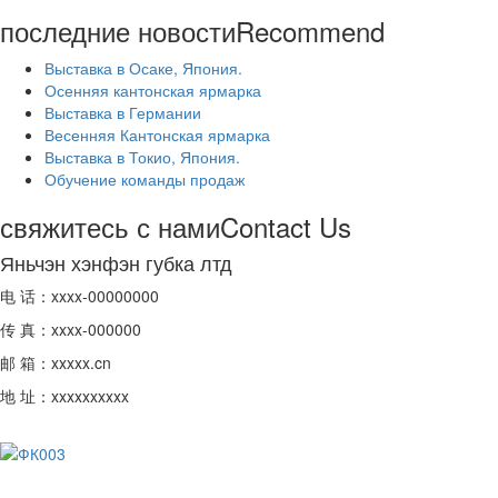
последние новости
Recommend
Выставка в Осаке, Япония.
Осенняя кантонская ярмарка
Выставка в Германии
Весенняя Кантонская ярмарка
Выставка в Токио, Япония.
Обучение команды продаж
свяжитесь с нами
Contact Us
Яньчэн хэнфэн губка лтд
电 话：xxxx-00000000
传 真：xxxx-000000
邮 箱：xxxxx.cn
地 址：xxxxxxxxxx