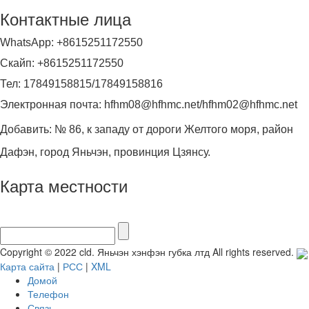
Контактные лица
WhatsApp: +8615251172550
Скайп: +8615251172550
Тел: 17849158815/17849158816
Электронная почта: hfhm08@hfhmc.net/hfhm02@hfhmc.net
Добавить: № 86, к западу от дороги Желтого моря, район
Дафэн, город Яньчэн, провинция Цзянсу.
Карта местности
Copyright © 2022 cld. Яньчэн хэнфэн губка лтд All rights reserved.
Карта сайта
|
РСС
|
XML
Домой
Телефон
Связь